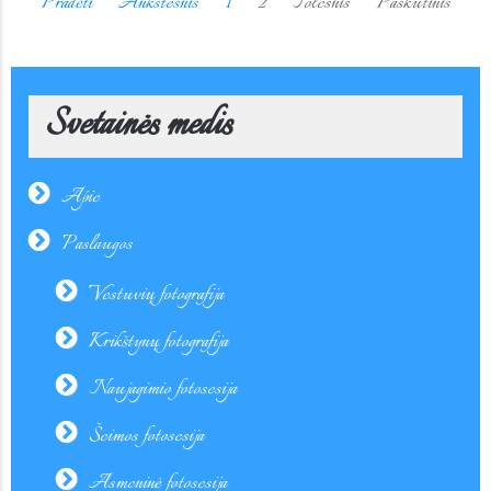
Pradėti
Ankstesnis
1
2
Tolesnis
Paskutinis
Svetainės medis
Apie
Paslaugos
Vestuvių fotografija
Krikštynų fotografija
Naujagimio fotosesija
Šeimos fotosesija
Asmeninė fotosesija