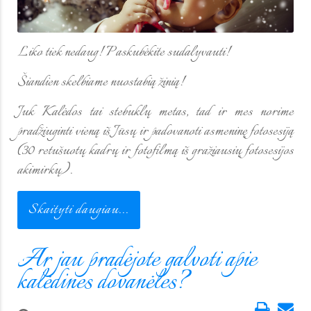
Liko tiek nedaug! Paskubėkite sudalyvauti!
Šiandien skelbiame nuostabią žinią!
Juk Kalėdos tai stebuklų metas, tad ir mes norime
pradžiuginti vieną iš Jūsų ir padovanoti asmeninę fotosesiją
(30 retušuotų kadrų ir fotofilmą iš gražiausių fotosesijos
akimirkų).
Skaityti daugiau...
Ar jau pradėjote galvoti apie
kalėdines dovanėles?