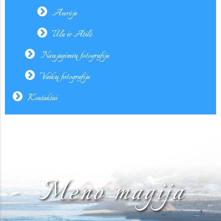
Aurėja
Ūla ir Atilė
Naujagimių fotografija
Vaikų fotografija
Kontaktai
Meno magija