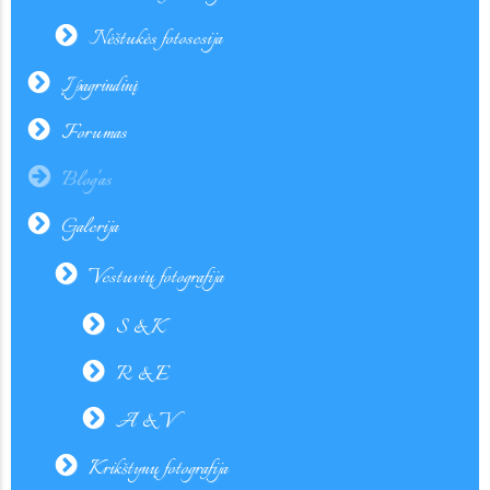
Nėštukės fotosesija
Į pagrindinį
Forumas
Blog'as
Galerija
Vestuvių fotografija
S & K
R & E
A & V
Krikštynų fotografija