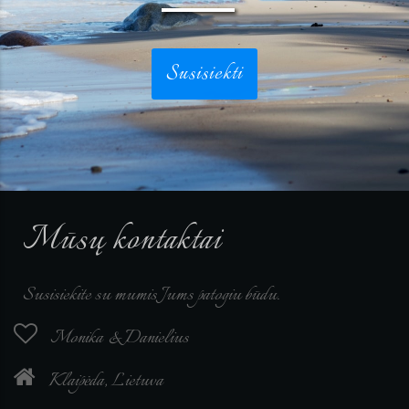
Susisiekti
Mūsų kontaktai
Susisiekite su mumis Jums patogiu būdu.
Monika & Danielius
Klaipėda, Lietuva