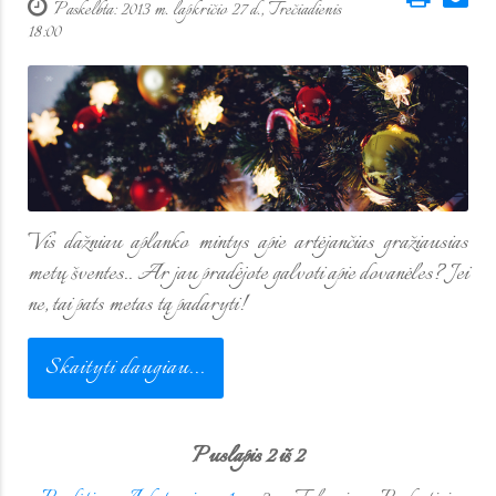
Paskelbta: 2013 m. lapkričio 27 d., Trečiadienis
18:00
Vis dažniau aplanko mintys apie artėjančias gražiausias
metų šventes.. Ar jau pradėjote galvoti apie dovanėles? Jei
ne, tai pats metas tą padaryti!
Skaityti daugiau...
Puslapis 2 iš 2