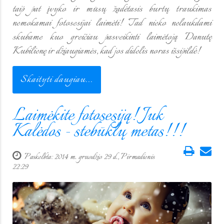
taip pat įvyko ir mūsų žadėtasis burtų traukimas
nemokamai fotosesijai laimėti! Tad nieko nelaukdami
skubame kuo greičiau pasveikinti laimėtoją Danutę
Kubilienę ir džiaugiamės, kad jos didelis noras išsipildė!
Skaityti daugiau...
Laimėkite fotosesiją! Juk
Kalėdos - stebūklų metas!!!
Paskelbta: 2014 m. gruodžio 29 d., Pirmadienis
22:29