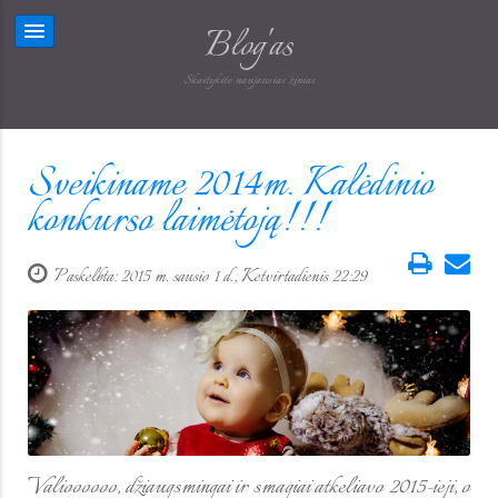
Blog'as
Skaitykite naujausias žinias
Sveikiname 2014m. Kalėdinio
konkurso laimėtoją!!!
Paskelbta: 2015 m. sausio 1 d., Ketvirtadienis 22:29
Valioooooo, džiaugsmingai ir smagiai atkeliavo 2015-ieji, o