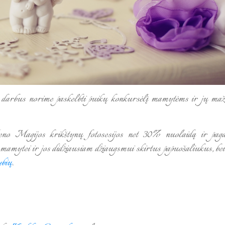
os darbus norime paskelbti puikų konkursėlį mamytėms ir jų maž
Meno Magijos krikštynų fotosesijos net 30% nuolaidą ir pag
amytei ir jos didžiausiam džiaugsmui skirtus papuošaliukus, bei
ybių
.