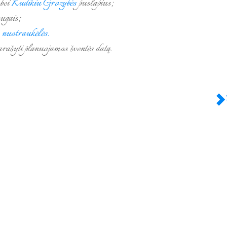
bei
Kudikiu Grozybės
puslapius;
ugais;
nuotraukėlės.
rašyti planuojamos šventės datą.