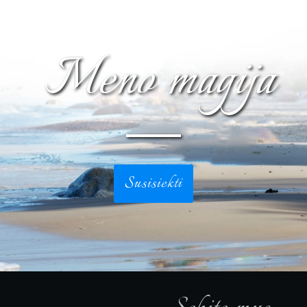
Meno magija
Susisiekti