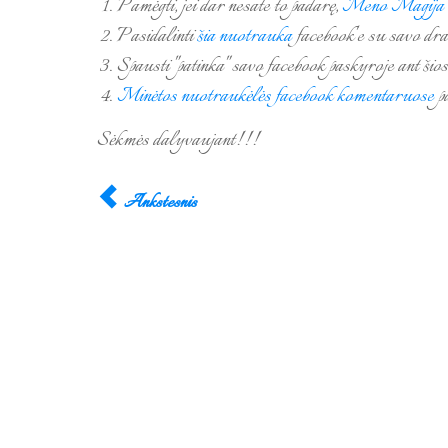
Pamėgti, jei dar nesate to padarę,
Meno Magija
Pasidalinti
šia nuotrauka
facebook'e su savo dra
Spausti "patinka" savo facebook paskyroje ant šios
Minėtos nuotraukėlės facebook komentaruose
pa
Sėkmės dalyvaujant!!!
Ankstesnis