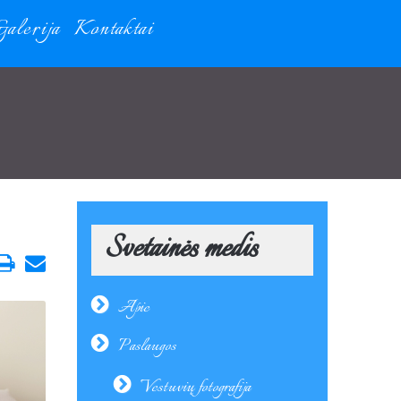
Galerija
Kontaktai
Svetainės medis
Apie
Paslaugos
Vestuvių fotografija