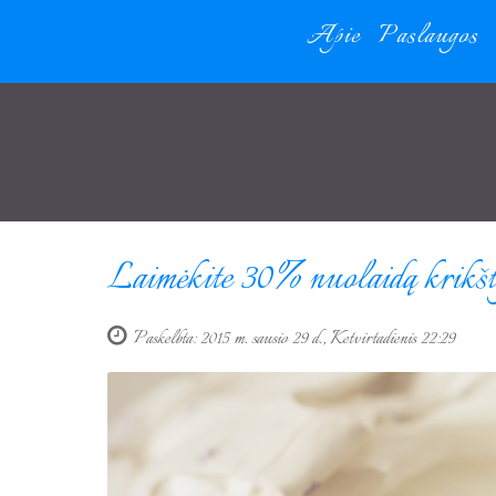
Apie
Paslaugos
Laimėkite 30% nuolaidą krikšty
Paskelbta: 2015 m. sausio 29 d., Ketvirtadienis 22:29