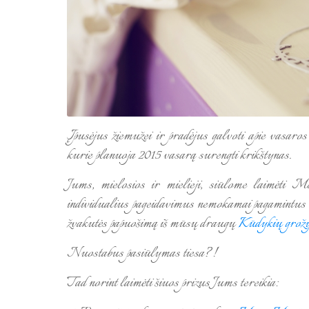
Įpusėjus žiemužei ir pradėjus galvoti apie vasar
kurie planuoja 2015 vasarą surengti krikštynas.
Jums, mielosios ir mielieji, siūlome laimėti 
individualius pageidavimus nemokamai pagamintus m
žvakutės papuošimą iš mūsų draugų
Kūdykių grož
Nuostabus pasiūlymas tiesa?!
Tad norint laimėti šiuos prizus Jums tereikia: