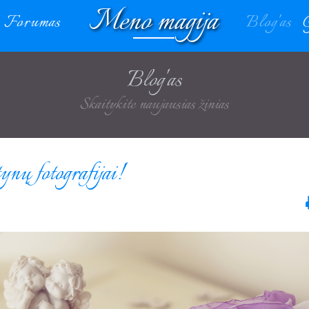
Meno magija
Forumas
Blog'as
Blog'as
Skaitykite naujausias žinias
nų fotografijai!