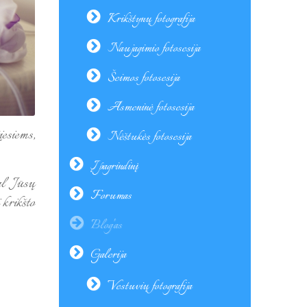
Krikštynų fotografija
Naujagimio fotosesija
Šeimos fotosesija
Asmeninė fotosesija
iesiems,
Nėštukės fotosesija
Į pagrindinį
al Jūsų
Forumas
 krikšto
Blog'as
Galerija
Vestuvių fotografija