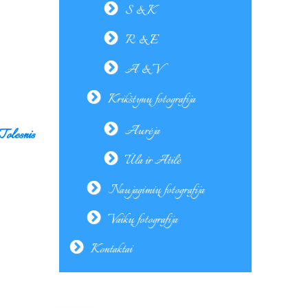
S & K
R & E
A & V
Krikštynų fotografija
Aurėja
Tolesnis
Ūla ir Atilė
Naujagimių fotografija
Vaikų fotografija
Kontaktai